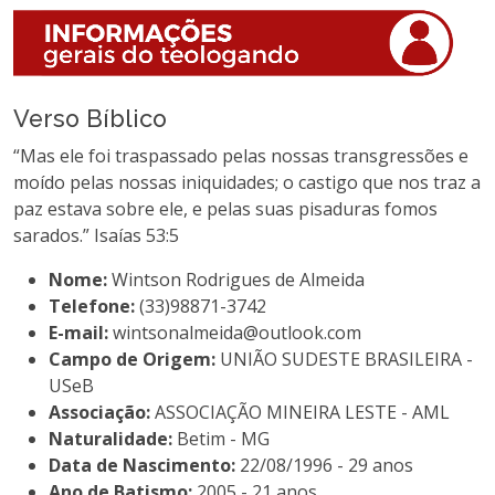
Verso Bíblico
“Mas ele foi traspassado pelas nossas transgressões e
moído pelas nossas iniquidades; o castigo que nos traz a
paz estava sobre ele, e pelas suas pisaduras fomos
sarados.” Isaías 53:5
Nome:
Wintson Rodrigues de Almeida
Telefone:
(33)98871-3742
E-mail:
wintsonalmeida@outlook.com
Campo de Origem:
UNIÃO SUDESTE BRASILEIRA -
USeB
Associação:
ASSOCIAÇÃO MINEIRA LESTE - AML
Naturalidade:
Betim - MG
Data de Nascimento:
22/08/1996 - 29 anos
Ano de Batismo:
2005 - 21 anos