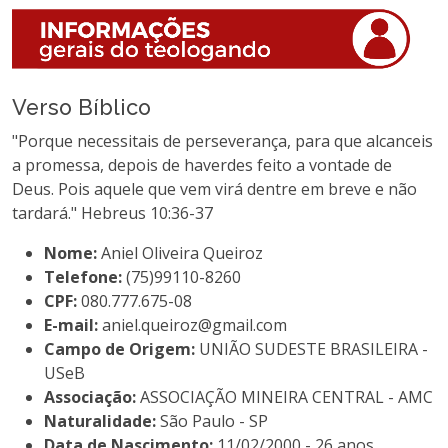
Verso Bíblico
"Porque necessitais de perseverança, para que alcanceis
a promessa, depois de haverdes feito a vontade de
Deus. Pois aquele que vem virá dentre em breve e não
tardará." Hebreus 10:36-37
Nome:
Aniel Oliveira Queiroz
Telefone:
(75)99110-8260
CPF:
080.777.675-08
E-mail:
aniel.queiroz@gmail.com
Campo de Origem:
UNIÃO SUDESTE BRASILEIRA -
USeB
Associação:
ASSOCIAÇÃO MINEIRA CENTRAL - AMC
Naturalidade:
São Paulo - SP
Data de Nascimento:
11/02/2000 - 26 anos