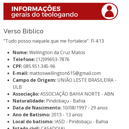
Verso Bíblico
"Tudo posso naquele que me fortalece". Fl 4:13
Nome:
Wellington da Cruz Matos
Telefone:
(12)99653-7876
CPF:
085.951.345-96
E-mail:
mattoswellington615@gmail.com
Campo de Origem:
UNIÃO LESTE BRASILEIRA -
ULB
Associação:
ASSOCIAÇÃO BAHIA NORTE - ABN
Naturalidade:
Pindobaçu - Bahia
Data de Nascimento:
10/08/1997 - 29 anos
Ano de Batismo:
2013 - 13 anos
Local do batismo:
IASD - Pindobaçu - Bahia
Estado civil:
CASADO(A)